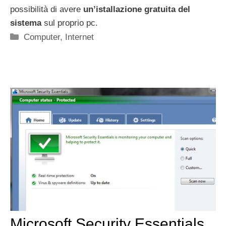
possibilità di avere
un’istallazione gratuita del
sistema
sul proprio pc.
Categorie
Computer
,
Internet
Microsoft Security Essentials