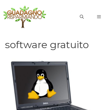
Vai
al
MEN
contenuto
software gratuito
software gratuito