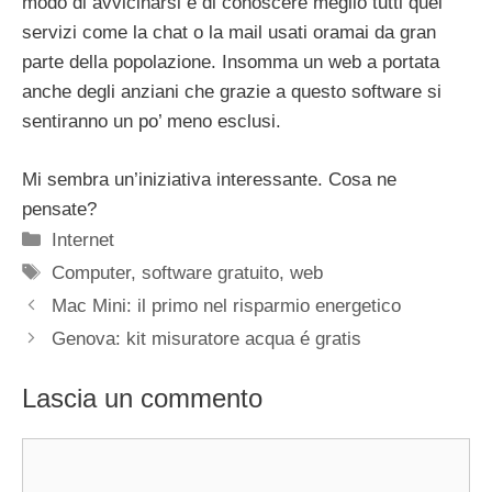
modo di avvicinarsi e di conoscere meglio tutti quei
servizi come la chat o la mail usati oramai da gran
parte della popolazione. Insomma un web a portata
anche degli anziani che grazie a questo software si
sentiranno un po’ meno esclusi.
Mi sembra un’iniziativa interessante. Cosa ne
pensate?
Categorie
Internet
Tag
Computer
,
software gratuito
,
web
Mac Mini: il primo nel risparmio energetico
Genova: kit misuratore acqua é gratis
Lascia un commento
Commento