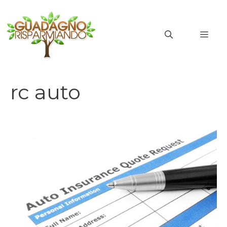
Vai
al
MEN
contenuto
rc auto
rc auto