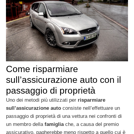
Come risparmiare
sull’assicurazione auto con il
passaggio di proprietà
Uno dei metodi più utilizzati per
risparmiare
sull’assicurazione auto
consiste nell’effettuare un
passaggio di proprietà di una vettura nei confronti di
un membro della
famiglia
che, a causa del premio
assicurativo, pagherebbe meno rispetto a quello cui è