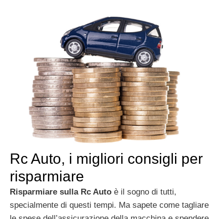
Rc Auto, i migliori consigli per
risparmiare
Risparmiare sulla Rc Auto
è il sogno di tutti,
specialmente di questi tempi. Ma sapete come tagliare
le spese dell’assicurazione della macchina e spendere