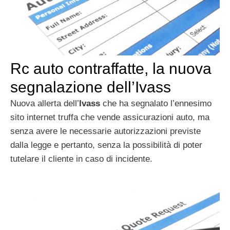
Rc auto contraffatte, la nuova
segnalazione dell’Ivass
Nuova allerta dell’
Ivass
che ha segnalato l’ennesimo
sito internet truffa che vende assicurazioni auto, ma
senza avere le necessarie autorizzazioni previste
dalla legge e pertanto, senza la possibilità di poter
tutelare il cliente in caso di incidente.