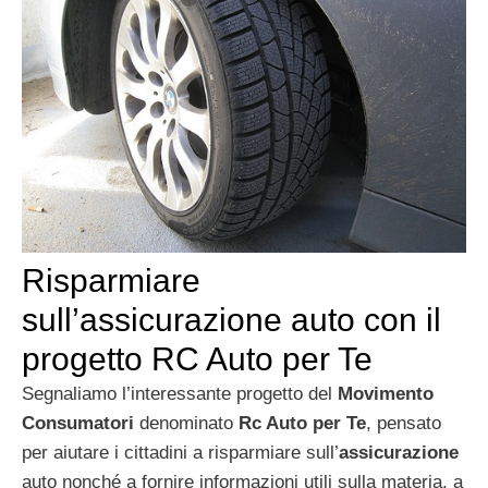
Risparmiare
sull’assicurazione auto con il
progetto RC Auto per Te
Segnaliamo l’interessante progetto del
Movimento
Consumatori
denominato
Rc Auto per Te
, pensato
per aiutare i cittadini a risparmiare sull’
assicurazione
auto nonché a fornire informazioni utili sulla materia, a