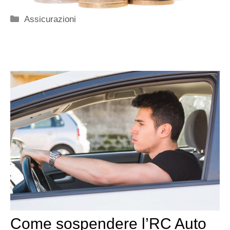
Categorie
Assicurazioni
Come sospendere l’RC Auto