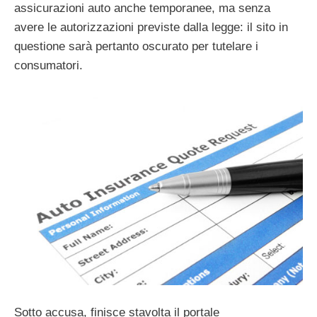
assicurazioni auto anche temporanee, ma senza
avere le autorizzazioni previste dalla legge: il sito in
questione sarà pertanto oscurato per tutelare i
consumatori.
Sotto accusa, finisce stavolta il portale