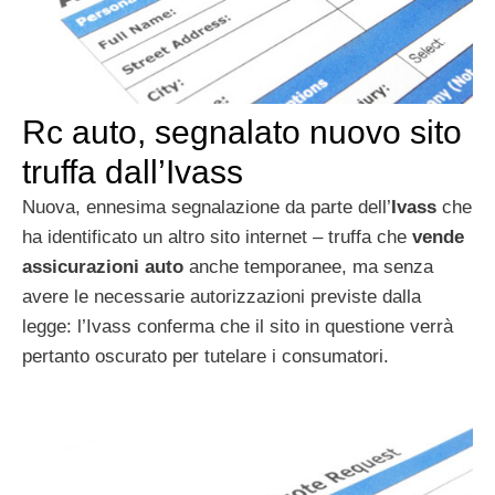
Rc auto, segnalato nuovo sito
truffa dall’Ivass
Nuova, ennesima segnalazione da parte dell’
Ivass
che
ha identificato un altro sito internet – truffa che
vende
assicurazioni auto
anche temporanee, ma senza
avere le necessarie autorizzazioni previste dalla
legge: l’Ivass conferma che il sito in questione verrà
pertanto oscurato per tutelare i consumatori.