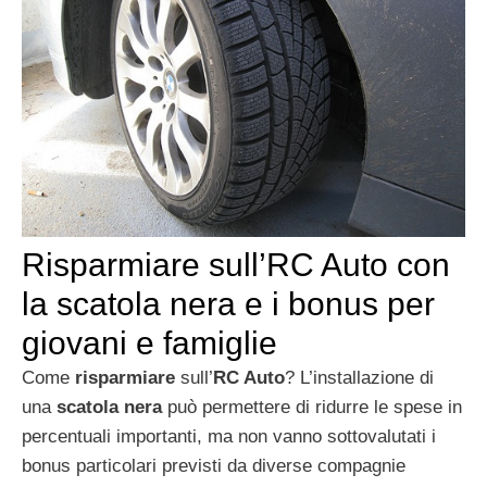
Risparmiare sull’RC Auto con
la scatola nera e i bonus per
giovani e famiglie
Come
risparmiare
sull’
RC Auto
? L’installazione di
una
scatola nera
può permettere di ridurre le spese in
percentuali importanti, ma non vanno sottovalutati i
bonus particolari previsti da diverse compagnie