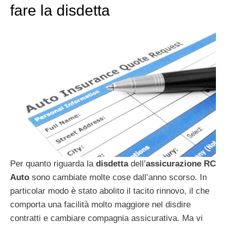
fare la disdetta
Per quanto riguarda la
disdetta
dell’
assicurazione RC
Auto
sono cambiate molte cose dall’anno scorso. In
particolar modo è stato abolito il tacito rinnovo, il che
comporta una facilità molto maggiore nel disdire
contratti e cambiare compagnia assicurativa. Ma vi