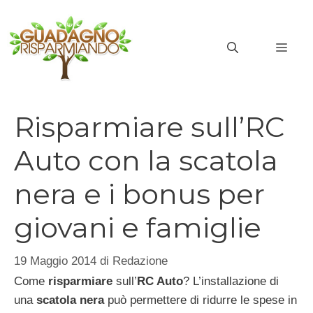
Vai
al
MEN
contenuto
Risparmiare sull’RC
Auto con la scatola
nera e i bonus per
giovani e famiglie
19 Maggio 2014
di
Redazione
Come
risparmiare
sull’
RC Auto
? L’installazione di
una
scatola nera
può permettere di ridurre le spese in