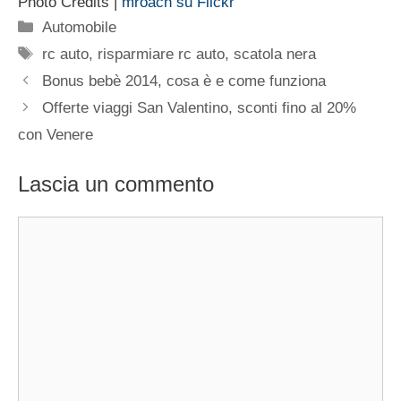
Photo Credits |
mroach su Flickr
Categorie
Automobile
Tag
rc auto
,
risparmiare rc auto
,
scatola nera
Bonus bebè 2014, cosa è e come funziona
Offerte viaggi San Valentino, sconti fino al 20%
con Venere
Lascia un commento
Commento