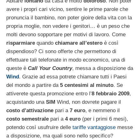
Abitare
lontano
da casa è molto
doloroso
. Non poter
avere i propri cari vicino, sentire le prime parole che
pronuncia il bambino, non poter gioire della vita con la
propria moglie, non vedere i genitori… è un peso che
molti devono sopportare per motivi di lavoro.
Come
risparmiare
quando
chiamare all’estero
è così
dispendioso? Ci sono offerte che permettono di
effettuare tali telefonate in modo economico, una di
queste è
Call Your Country
, messa a disposizione da
Wind
. Grazie ad essa potrete chiamare tutti i Paesi
del mondo a partire da
5 centesimi al minuto
. Se
attiverete questa promozione entro l’
8 febbraio 2009
,
acquistando una
SIM
Wind, non dovrete pagare il
costo d’attivazione
pari a
7 euro
, e nemmeno il
costo semestrale
pari a
4 euro
(per i primi 6 mesi),
potendo così usufruire delle
tariffe vantaggiose
messe
a disposizione, ma quali sono nello specifico?