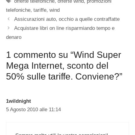
Tag
offerte telefoniche
,
offerte wind
,
promozioni
telefoniche
,
tariffe
,
wind
Assicurazioni auto, occhio a quelle contraffatte
Acquistare libri on line risparmiando tempo e
denaro
1 commento su “Wind Super
Mega Internet, sconto del
50% sulle tariffe. Conviene?”
1wildnight
5 Agosto 2010 alle 11:14