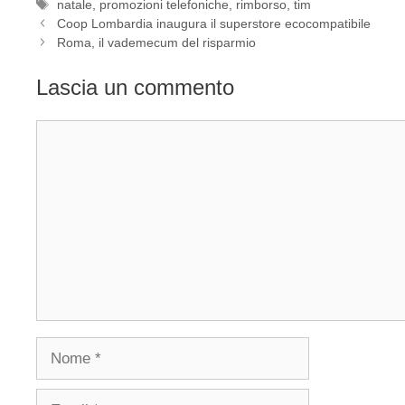
Tag
natale
,
promozioni telefoniche
,
rimborso
,
tim
Coop Lombardia inaugura il superstore ecocompatibile
Roma, il vademecum del risparmio
Lascia un commento
Commento
Nome
Email