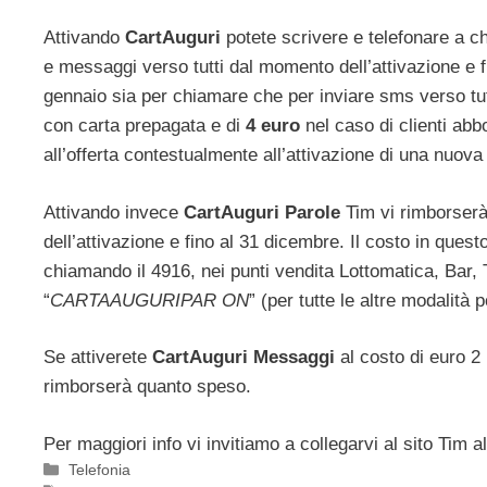
Attivando
CartAuguri
potete scrivere e telefonare a c
e messaggi verso tutti dal momento dell’attivazione e f
gennaio sia per chiamare che per inviare sms verso tutti
con carta prepagata
e di
4 euro
nel caso di clienti abbo
all’offerta contestualmente all’attivazione di una nuova 
Attivando invece
CartAuguri Parole
Tim vi rimborserà
dell’attivazione e fino al 31 dicembre. Il costo in quest
chiamando il 4916, nei punti vendita Lottomatica, Bar,
“
CARTAAUGURIPAR ON
” (per tutte le altre modalità 
Se attiverete
CartAuguri Messaggi
al costo di euro 2
rimborserà quanto speso.
Per maggiori info vi invitiamo a collegarvi al sito Tim 
Categorie
Telefonia