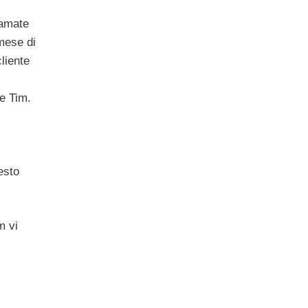
iamate
 mese di
cliente
te Tim.
esto
m vi