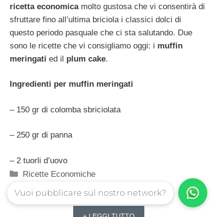
ricetta economica
molto gustosa che vi consentirà di
sfruttare fino all’ultima briciola i classici dolci di
questo periodo pasquale che ci sta salutando. Due
sono le ricette che vi consigliamo oggi: i
muffin
meringati
ed il
plum cake
.
Ingredienti per muffin meringati
– 150 gr di colomba sbriciolata
– 250 gr di panna
– 2 tuorli d’uovo
Categorie
Ricette Economiche
Vuoi pubblicare sul nostro network?
+ LEGGI TUTTO