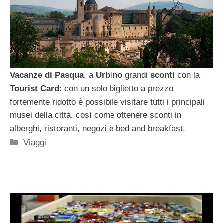
Vacanze di Pasqua
, a
Urbino
grandi
sconti
con la
Tourist Card
: con un solo biglietto a prezzo
fortemente ridotto è possibile visitare tutti i principali
musei della città, così come ottenere sconti in
alberghi, ristoranti, negozi e bed and breakfast.
Categorie
Viaggi