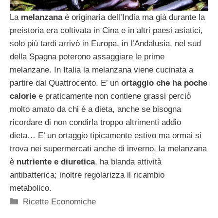
La
melanzana
è originaria dell’India ma già durante la
preistoria era coltivata in Cina e in altri paesi asiatici,
solo più tardi arrivò in Europa, in l’Andalusia, nel sud
della Spagna poterono assaggiare le prime
melanzane. In Italia la melanzana viene cucinata a
partire dal Quattrocento. E’ un
ortaggio che ha poche
calorie
e praticamente non contiene grassi perciò
molto amato da chi é a dieta, anche se bisogna
ricordare di non condirla troppo altrimenti addio
dieta… E’ un ortaggio tipicamente estivo ma ormai si
trova nei supermercati anche di inverno, la melanzana
è
nutriente e diuretica
, ha blanda attività
antibatterica; inoltre regolarizza il ricambio
metabolico.
Categorie
Ricette Economiche