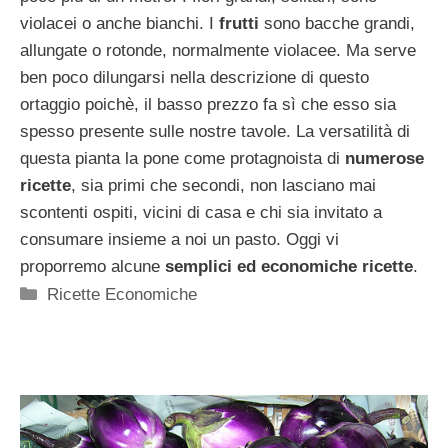
violacei o anche bianchi. I
frutti
sono bacche grandi,
allungate o rotonde, normalmente violacee. Ma serve
ben poco dilungarsi nella descrizione di questo
ortaggio poichè, il basso prezzo fa sì che esso sia
spesso presente sulle nostre tavole. La versatilità di
questa pianta la pone come protagnoista di
numerose
ricette
, sia primi che secondi, non lasciano mai
scontenti ospiti, vicini di casa e chi sia invitato a
consumare insieme a noi un pasto. Oggi vi
proporremo alcune
semplici ed economiche ricette
.
Categorie
Ricette Economiche