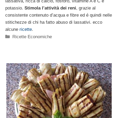
lassativa, ricca di calcio, fosforo, vitamine A e C e
potassio.
Stimola l’attività dei reni
, grazie al
consistente contenuto d’acqua e fibre ed é quindi nelle
stitichezze di chi ha fatto abuso di lassativi. ecco
alcune
ricette
.
Categorie
Ricette Economiche