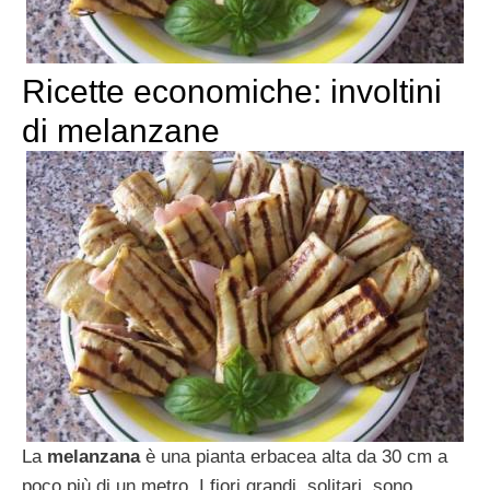
Ricette economiche: involtini
di melanzane
La
melanzana
è una pianta erbacea alta da 30 cm a
poco più di un metro. I fiori grandi, solitari, sono