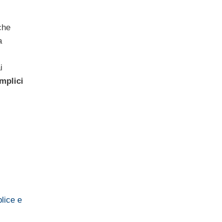
che
a
i
mplici
lice e