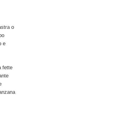
astra o
po
o e
 fette
ante
e
lanzana