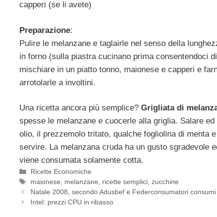
capperi (se li avete)
Preparazione
:
Pulire le melanzane e taglairle nel senso della lunghezz
in forno (sulla piastra cucinano prima consentendoci di 
mischiare in un piatto tonno, maionese e capperi e far
arrotolarle a involtini.
Una ricetta ancora più semplice?
Grigliata di melanz
spesse le melanzane e cuocerle alla griglia. Salare ed
olio, il prezzemolo tritato, qualche fogliolina di menta 
servire. La melanzana cruda ha un gusto sgradevole e
viene consumata solamente cotta.
Categorie
Ricette Economiche
Tag
maionese
,
melanzane
,
ricette semplici
,
zucchine
Natale 2008, secondo Adusbef e Federconsumatori consumi 
Intel: prezzi CPU in ribasso