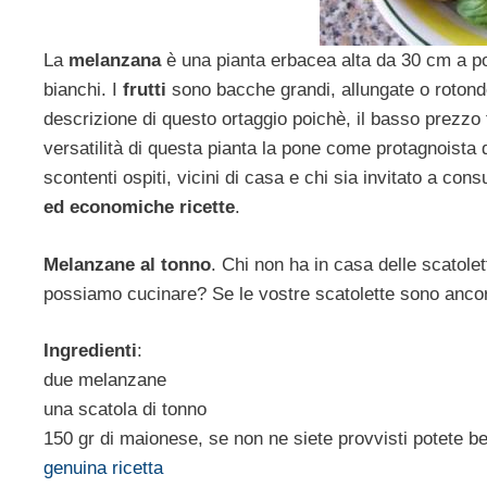
La
melanzana
è una pianta erbacea alta da 30 cm a poco
bianchi. I
frutti
sono bacche grandi, allungate o rotond
descrizione di questo ortaggio poichè, il basso prezzo
versatilità di questa pianta la pone come protagnoista 
scontenti ospiti, vicini di casa e chi sia invitato a c
ed economiche ricette
.
Melanzane al tonno
. Chi non ha in casa delle scatolet
possiamo cucinare? Se le vostre scatolette sono ancora 
Ingredienti
:
due melanzane
una scatola di tonno
150 gr di maionese, se non ne siete provvisti potete b
genuina ricetta