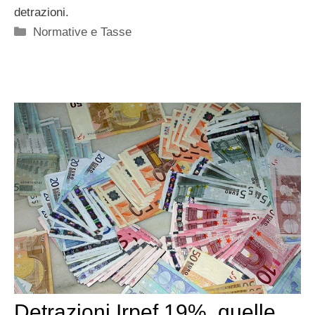
detrazioni.
Categorie
Normative e Tasse
Detrazioni Irpef 19%, quelle