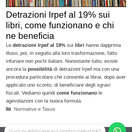
Detrazioni Irpef al 19% sui
libri, come funzionano e chi
ne beneficia
Le
detrazioni Irpef al 19%
sui
libri
hanno dapprima
illuso, poi, in seguito alla loro trasformazione, fatto
infuriare non pochi italiani. Nonostante tutto, esiste
ancora la
possibilità
di detrazioni Irpef ma con una
procedura particolare che consente ai librai, dopo aver
applicato uno sconto, di beneficiare degli sgravi
fiscali. Vediamo quindi
come funzionano
le
agevolazioni con la nuova formula.
Categorie
Normative e Tasse
Vuoi pubblicare sul nostro network?