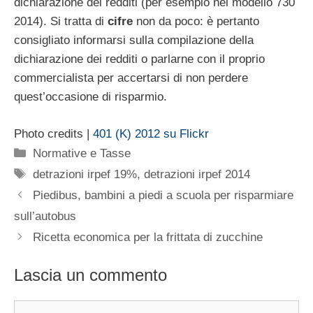
dichiarazione dei redditi (per esempio nel modello 730
2014). Si tratta di
cifre
non da poco: è pertanto
consigliato informarsi sulla compilazione della
dichiarazione dei redditi o parlarne con il proprio
commercialista per accertarsi di non perdere
quest’occasione di risparmio.
Photo credits |
401 (K) 2012 su Flickr
Categorie
Normative e Tasse
Tag
detrazioni irpef 19%
,
detrazioni irpef 2014
Piedibus, bambini a piedi a scuola per risparmiare
sull’autobus
Ricetta economica per la frittata di zucchine
Lascia un commento
Commento