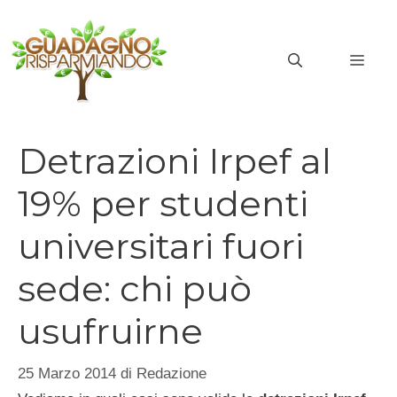
Vai
al
MEN
contenuto
Detrazioni Irpef al
19% per studenti
universitari fuori
sede: chi può
usufruirne
25 Marzo 2014
di
Redazione