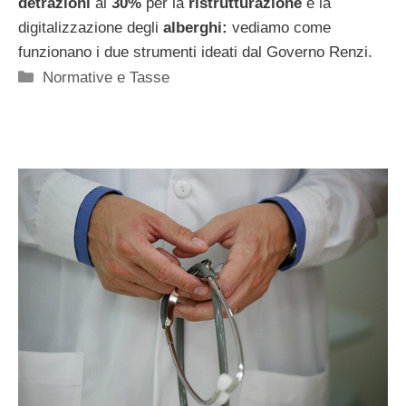
detrazioni
al
30%
per la
ristrutturazione
e la
digitalizzazione degli
alberghi:
vediamo come
funzionano i due strumenti ideati dal Governo Renzi.
Categorie
Normative e Tasse