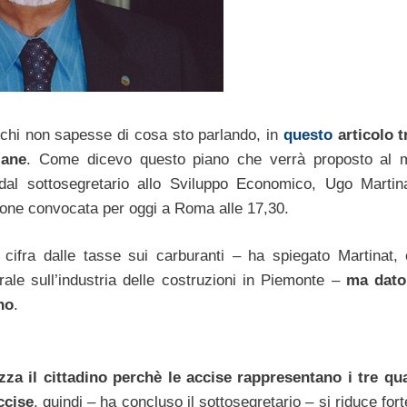
 chi non sapesse di cosa sto parlando, in
questo
articolo t
iane
. Come dicevo questo piano che verrà proposto al m
 dal sottosegretario allo Sviluppo Economico, Ugo Martin
unione convocata per oggi a Roma alle 17,30.
cifra dalle tasse sui carburanti – ha spiegato Martinat,
rale sull’industria delle costruzioni in Piemonte –
ma dato
no
.
za il cittadino perchè le accise rappresentano i tre qua
ccise
, quindi – ha concluso il sottosegretario – si riduce fo