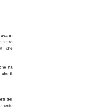
rova in
inistro
at, che
 che ha
 che il
rti del
rtemente