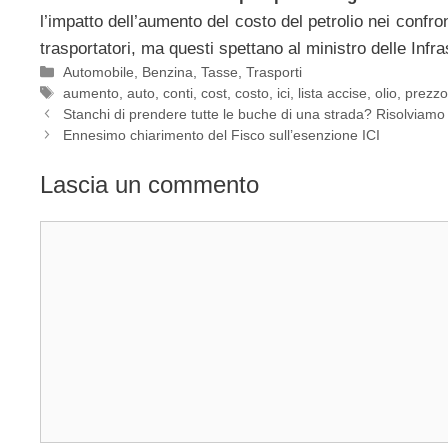
l’impatto dell’aumento del costo del petrolio nei confron
trasportatori, ma questi spettano al ministro delle Infr
Categorie
Automobile
,
Benzina
,
Tasse
,
Trasporti
Tag
aumento
,
auto
,
conti
,
cost
,
costo
,
ici
,
lista accise
,
olio
,
prezzo
Stanchi di prendere tutte le buche di una strada? Risolviamo
Ennesimo chiarimento del Fisco sull’esenzione ICI
Lascia un commento
Commento