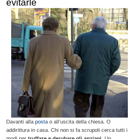
evitarle
Davanti alla
posta
o all’uscita della chiesa. O
addirittura in casa. Chi non si fa scrupoli cerca tutti i
modi per
truffare e derubare gli anziani
. Un