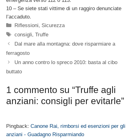
emergenza verso 112 o 113.
10 – Se siete stati vittime di un raggiro denunciate
l’accaduto.
Categorie
Riflessioni
,
Sicurezza
Tag
consigli
,
Truffe
Dal mare alla montagna: dove risparmiare a
ferragosto
Un anno contro lo spreco 2010: basta al cibo
buttato
1 commento su “Truffe agli
anziani: consigli per evitarle”
Pingback:
Canone Rai, rimborsi ed esenzioni per gli
anziani - Guadagno Risparmiando