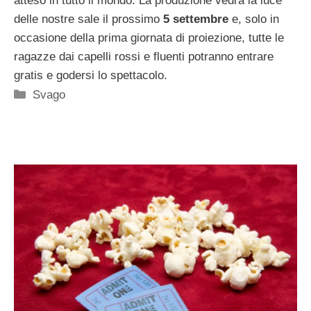
atteso in tutto il mondo. La produzione vedrà la luce
delle nostre sale il prossimo
5 settembre
e, solo in
occasione della prima giornata di proiezione, tutte le
ragazze dai capelli rossi e fluenti potranno entrare
gratis e godersi lo spettacolo.
Categorie
Svago