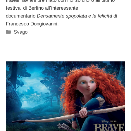
fratelli Taviani premiato con l’Orso d’Oro all’ultimo
festival di Berlino all’interessante
documentario
Densamente spopolata è la felicità
di
Francesco Dongiovanni.
Categorie
Svago