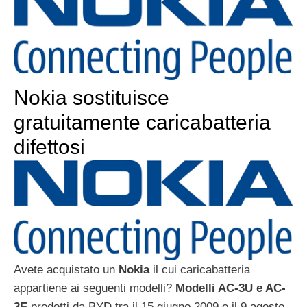
Nokia sostituisce
gratuitamente caricabatteria
difettosi
Avete acquistato un
Nokia
il cui caricabatteria
appartiene ai seguenti modelli?
Modelli AC-3U e AC-
3E
prodotti da BYD tra il 15 giugno 2009 e il 9 agosto