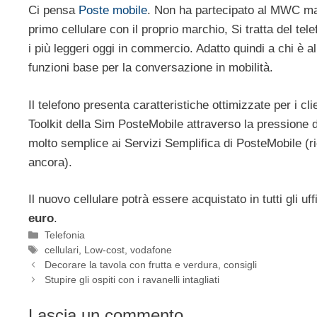
Ci pensa
Poste mobile
. Non ha partecipato al MWC ma
primo cellulare con il proprio marchio, Si tratta del tel
i più leggeri oggi in commercio. Adatto quindi a chi è al
funzioni base per la conversazione in mobilità.
Il telefono presenta caratteristiche ottimizzate per i c
Toolkit della Sim PosteMobile attraverso la pressione d
molto semplice ai Servizi Semplifica di PosteMobile (rica
ancora).
Il nuovo cellulare potrà essere acquistato in tutti gli u
euro
.
Categorie
Telefonia
Tag
cellulari
,
Low-cost
,
vodafone
Decorare la tavola con frutta e verdura, consigli
Stupire gli ospiti con i ravanelli intagliati
Lascia un commento