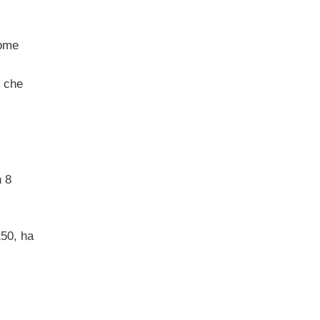
come
i che
n 8
150, ha