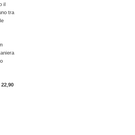
 il
uno tra
le
im
maniera
ro
à
22,90