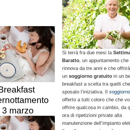
Si terrà fra due mesi la
Settim
Baratto
, un appuntamento che 
rinnova da tre anni e che offrirà 
un
soggiorno gratuito
in un b
breakfast a scelta tra quelli ch
Breakfast
sposato l’iniziativa. Il
soggiorn
ernottamento
offerto a tutti coloro che che v
offrire qualcosa in cambio, da 
il 3 marzo
ora di ripetizioni private alla
manutenzione dell’impianto elet