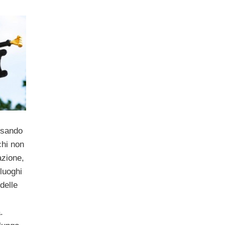
nsando
chi non
azione,
 luoghi
delle
.