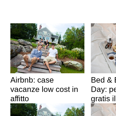
Airbnb: case
Bed & 
vacanze low cost in
Day: p
affitto
gratis 