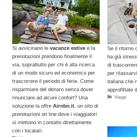
Si avvicinano le
vacanze estive
e la
Se il ritorno
prenotazioni prendono finalmente il
ha già stress
via, soprattutto per chi è alla ricerca
di trascorre
di un modo sicuro ed economico per
per rilassarvi
trascorrere il periodo di ferie. Come
italiana che 
risparmiare del denaro senza dover
approfittate 
Categorie
Viaggi
rinunciare ad alcuni confort? Una
soluzione la offre
Airnbn.it
, un sito di
prenotazioni on line dove i viaggiatori
si mettono in contatto direttamente
con i locatari.