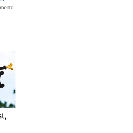
lmente
t,