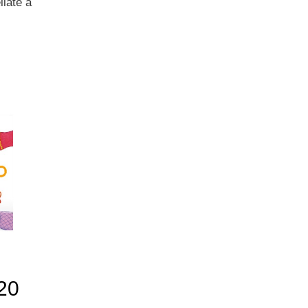
llate a
 20