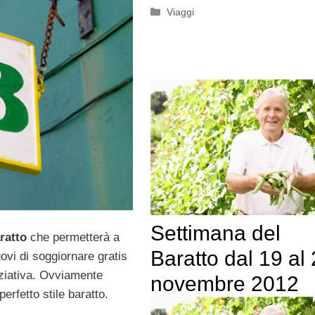
Categorie
Viaggi
Settimana del
ratto
che permetterà a
Baratto dal 19 al
uovi di soggiornare gratis
ziativa. Ovviamente
novembre 2012
erfetto stile baratto.