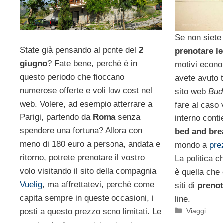
Se non siete 
State già pensando al ponte del
2
prenotare l
giugno
? Fate bene, perchè è in
motivi econom
questo periodo che fioccano
avete avuto t
numerose offerte e voli low cost nel
sito web
Bud
web. Volere, ad esempio atterrare a
fare al caso
Parigi, partendo da
Roma
senza
interno conti
spendere una fortuna? Allora con
bed and bre
meno di 180 euro a persona, andata e
mondo a
pre
ritorno, potrete prenotare il vostro
La politica 
volo visitando il sito della compagnia
è quella che è
Vuelig
, ma affrettatevi, perchè come
siti di
prenot
capita sempre in queste occasioni, i
line.
Categorie
posti a questo prezzo sono limitati. Le
Viaggi