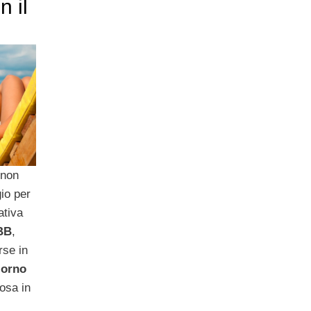
n il
 non
io per
ativa
BB
,
rse in
iorno
osa in