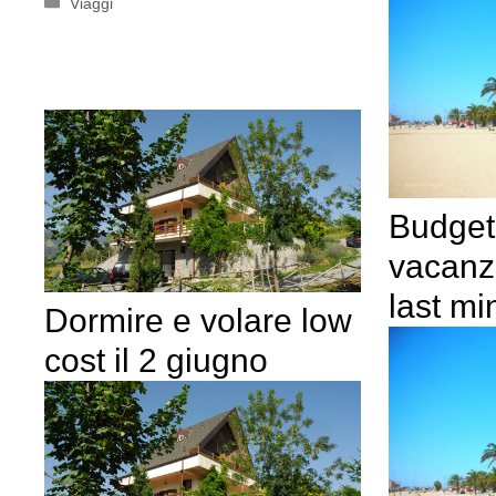
Categorie
Viaggi
Budget
vacanz
last mi
Dormire e volare low
cost il 2 giugno