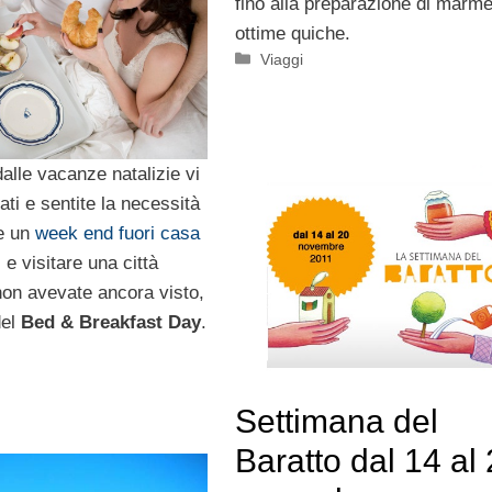
fino alla preparazione di marme
ottime quiche.
Categorie
Viaggi
 dalle vacanze natalizie vi
ati e sentite la necessità
re un
week end fuori casa
 e visitare una città
non avevate ancora visto,
del
Bed & Breakfast Day
.
Settimana del
Baratto dal 14 al