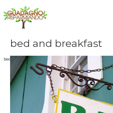
Vai
al
contenuto
bed and breakfast
bed and breakfast