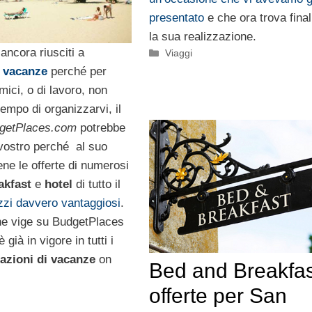
presentato
e che ora trova fina
la sua realizzazione.
ancora riusciti a
Categorie
Viaggi
e
vacanze
perché per
ici, o di lavoro, non
empo di organizzarvi, il
getPlaces.com
potrebbe
 vostro perché al suo
ene le offerte di numerosi
akfast
e
hotel
di tutto il
zzi davvero vantaggiosi
.
che vige su BudgetPlaces
 già in vigore in tutti i
azioni di vacanze
on
Bed and Breakfas
offerte per San