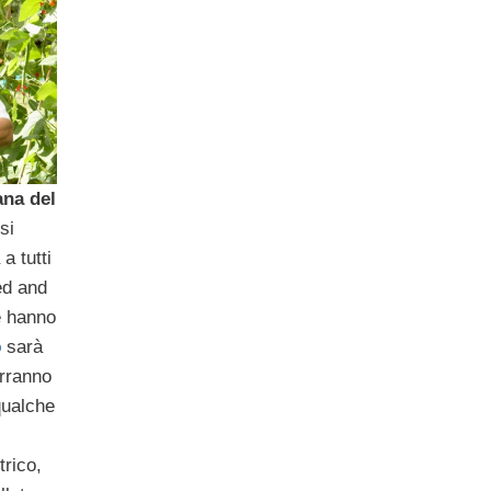
ana del
si
a tutti
ed and
e hanno
o
sarà
orranno
qualche
trico,