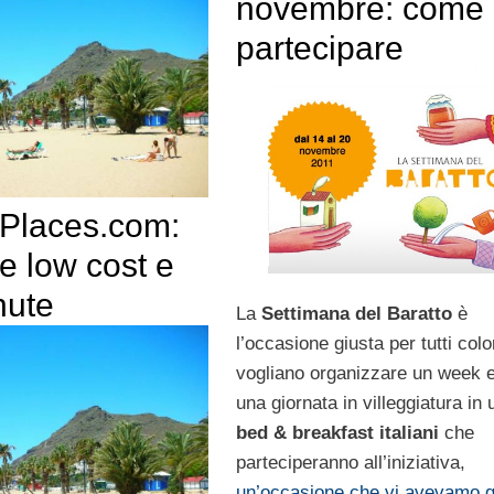
novembre: come
partecipare
Places.com:
e low cost e
nute
La
Settimana del Baratto
è
l’occasione giusta per tutti col
vogliano organizzare un week 
una giornata in villeggiatura in 
bed & breakfast italiani
che
parteciperanno all’iniziativa,
un’occasione che vi avevamo g