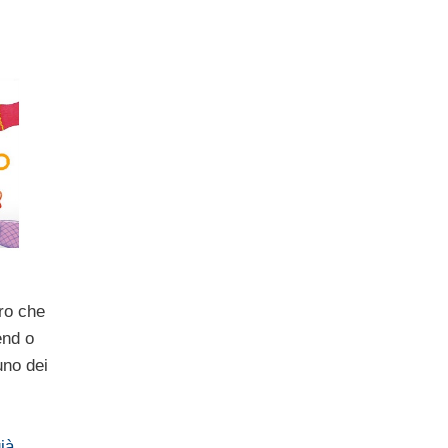
oro che
end o
uno dei
ià