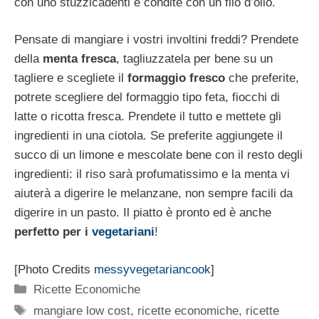
con uno stuzzicadenti e condite con un filo d’olio.
Pensate di mangiare i vostri involtini freddi? Prendete
della
menta fresca
, tagliuzzatela per bene su un
tagliere e scegliete il
formaggio fresco
che preferite,
potrete scegliere del formaggio tipo feta, fiocchi di
latte o ricotta fresca. Prendete il tutto e mettete gli
ingredienti in una ciotola. Se preferite aggiungete il
succo di un limone e mescolate bene con il resto degli
ingredienti: il riso sarà profumatissimo e la menta vi
aiuterà a digerire le melanzane, non sempre facili da
digerire in un pasto. Il piatto è pronto ed è anche
perfetto per i
vegetariani
!
[Photo Credits
messyvegetariancook
]
Categorie
Ricette Economiche
Tag
mangiare low cost
,
ricette economiche
,
ricette