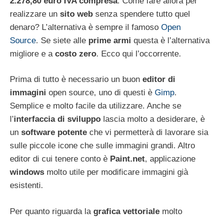
2.278,80 euro IVA compresa
. Come fare allora per
realizzare un
sito web
senza spendere tutto quel
denaro? L’alternativa è sempre il famoso
Open
Source
. Se siete alle
prime armi
questa è l’alternativa
migliore e a
costo zero
. Ecco qui l’occorrente.
Prima di tutto è necessario un buon
editor di
immagini
open source, uno di questi è
Gimp
.
Semplice e molto facile da utilizzare. Anche se
l’
interfaccia di sviluppo
lascia molto a desiderare, è
un
software potente
che vi permetterà di lavorare sia
sulle piccole icone che sulle immagini grandi. Altro
editor di cui tenere conto è
Paint.net
, applicazione
windows
molto utile per modificare immagini già
esistenti.
Per quanto riguarda la
grafica vettoriale
molto