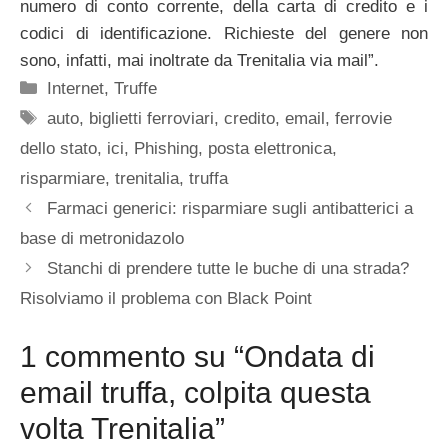
numero di conto corrente, della carta di credito e i
codici di identificazione. Richieste del genere non
sono, infatti, mai inoltrate da Trenitalia via mail”.
Categorie
Internet
,
Truffe
Tag
auto
,
biglietti ferroviari
,
credito
,
email
,
ferrovie
dello stato
,
ici
,
Phishing
,
posta elettronica
,
risparmiare
,
trenitalia
,
truffa
Farmaci generici: risparmiare sugli antibatterici a
base di metronidazolo
Stanchi di prendere tutte le buche di una strada?
Risolviamo il problema con Black Point
1 commento su “Ondata di
email truffa, colpita questa
volta Trenitalia”