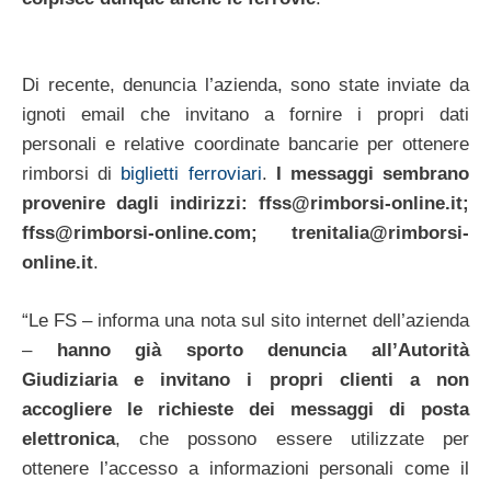
Di recente, denuncia l’azienda, sono state inviate da
ignoti email che invitano a fornire i propri dati
personali e relative coordinate bancarie per ottenere
rimborsi di
biglietti ferroviari
.
I messaggi sembrano
provenire dagli indirizzi:
ffss@rimborsi-online.it
;
ffss@rimborsi-online.com
;
trenitalia@rimborsi-
online.it
.
“Le FS – informa una nota sul sito internet dell’azienda
–
hanno già sporto denuncia all’Autorità
Giudiziaria e invitano i propri clienti a non
accogliere le richieste dei messaggi di posta
elettronica
, che possono essere utilizzate per
ottenere l’accesso a informazioni personali come il