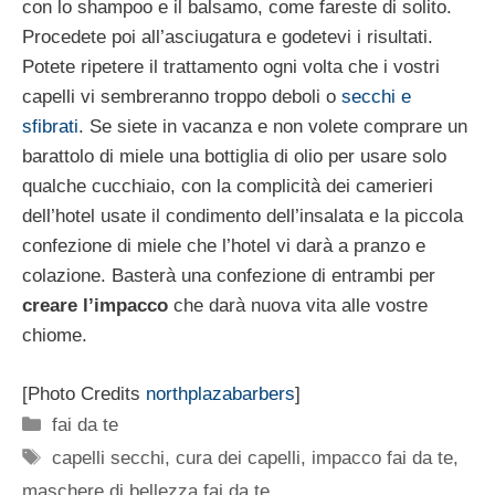
con lo shampoo e il balsamo, come fareste di solito.
Procedete poi all’asciugatura e godetevi i risultati.
Potete ripetere il trattamento ogni volta che i vostri
capelli vi sembreranno troppo deboli o
secchi e
sfibrati
. Se siete in vacanza e non volete comprare un
barattolo di miele una bottiglia di olio per usare solo
qualche cucchiaio, con la complicità dei camerieri
dell’hotel usate il condimento dell’insalata e la piccola
confezione di miele che l’hotel vi darà a pranzo e
colazione. Basterà una confezione di entrambi per
creare l’impacco
che darà nuova vita alle vostre
chiome.
[Photo Credits
northplazabarbers
]
Categorie
fai da te
Tag
capelli secchi
,
cura dei capelli
,
impacco fai da te
,
maschere di bellezza fai da te