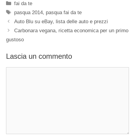
Categorie
fai da te
Tag
pasqua 2014
,
pasqua fai da te
Auto Blu su eBay, lista delle auto e prezzi
Carbonara vegana, ricetta economica per un primo
gustoso
Lascia un commento
Commento