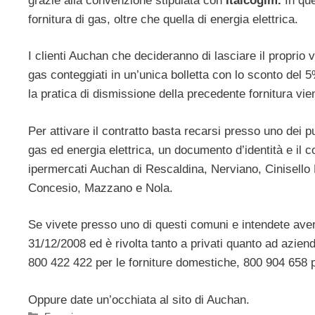
grazie alla convenzione stipulata con
Italcogim.
In qu
fornitura di gas, oltre che quella di energia elettrica.
I clienti Auchan che decideranno di lasciare il propri
gas conteggiati in un’unica bolletta con lo sconto del 
la pratica di dismissione della precedente fornitura vi
Per attivare il contratto basta recarsi presso uno dei pu
gas ed energia elettrica, un documento d’identità e il co
ipermercati Auchan di Rescaldina, Nerviano, Cinisel
Concesio, Mazzano e Nola.
Se vivete presso uno di questi comuni e intendete avere
31/12/2008 ed è rivolta tanto a privati quanto ad azien
800 422 422 per le forniture domestiche, 800 904 658 p
Oppure date un’occhiata al sito di Auchan.