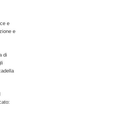
uce e
azione e
a di
li
adella
l
cato: