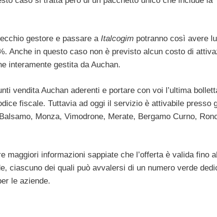
esto caso
si tratta però di un pacchetto unico che include la
o vecchio gestore e passare a
Italcogim
potranno così avere l
5%. Anche in questo caso non è previsto alcun costo di attiv
ene interamente gestita da Auchan.
nti vendita Auchan aderenti e portare con voi l’ultima bollett
dice fiscale. Tuttavia ad oggi il servizio è attivabile presso g
lo Balsamo, Monza, Vimodrone, Merate, Bergamo Curno, Ronc
 maggiori informazioni sappiate che l’offerta è valida fino a
de, ciascuno dei quali può avvalersi di un numero verde dedi
er le aziende.