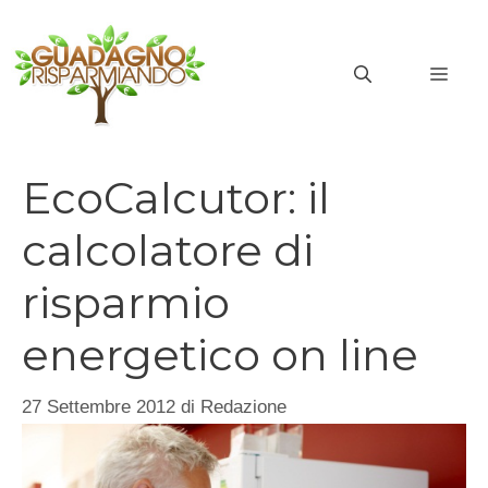
Vai
al
MEN
contenuto
EcoCalcutor: il
calcolatore di
risparmio
energetico on line
27 Settembre 2012
di
Redazione