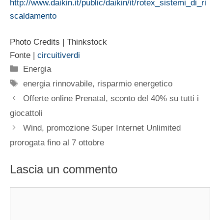
http://www.daikin.it/public/daikin/it/rotex_sistemi_di_ri
scaldamento
Photo Credits | Thinkstock
Fonte |
circuitiverdi
Categorie
Energia
Tag
energia rinnovabile
,
risparmio energetico
Offerte online Prenatal, sconto del 40% su tutti i
giocattoli
Wind, promozione Super Internet Unlimited
prorogata fino al 7 ottobre
Lascia un commento
Commento