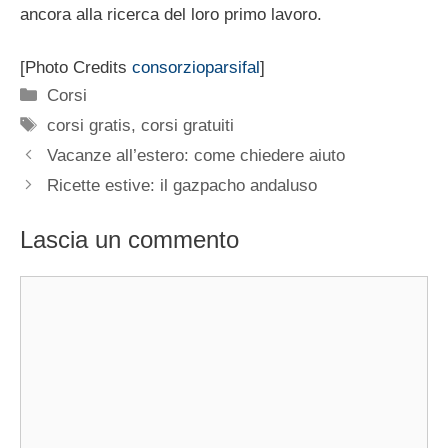
ancora alla ricerca del loro primo lavoro.
[Photo Credits
consorzioparsifal
]
Categorie
Corsi
Tag
corsi gratis
,
corsi gratuiti
Vacanze all’estero: come chiedere aiuto
Ricette estive: il gazpacho andaluso
Lascia un commento
Commento