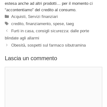
estesa anche ad altri prodotti… per il momento ci
“accontentiamo” del credito al consumo.
Categorie
Acquisti
,
Servizi finanziari
Tag
credito
,
finanziamento
,
spese
,
taeg
Furti in casa, consigli sicurezza: dalle porte
blindate agli allarmi
Obesità, sospetti sul farmaco sibutramina
Lascia un commento
Commento