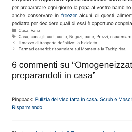
per prepararare ogni giorno la papa al vostro bambino
anche conservare in
freezer
alcuni di questi aliment
pediatra per decidere quali di essi è opportuno congela
Categorie
Casa
,
Varie
Tag
Casa
,
consigli
,
cost
,
costo
,
Negozi
,
pane
,
Prezzi
,
risparmiare
Il mezzo di trasporto definitivo: la bicicletta
Farmaci generici: risparmiare sul Moment e la Tachipirina
6 commenti su “Omogeneizzati
preparandoli in casa”
Pingback:
Pulizia del viso fatta in casa. Scrub e Masc
Risparmiando