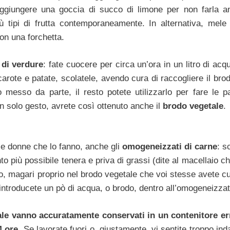
ggiungere una goccia di succo di limone per non farla an
 tipi di frutta contemporaneamente. In alternativa, mele
on una forchetta.
di verdure
: fate cuocere per circa un’ora in un litro di acq
arote e patate, scolatele, avendo cura di raccogliere il bro
messo da parte, il resto potete utilizzarlo per fare le p
 solo gesto, avrete così ottenuto anche il
brodo vegetale
.
le donne che lo fanno, anche gli
omogeneizzati di carne
: s
nto più possibile tenera e priva di grassi (dite al macellaio c
rio, magari proprio nel brodo vegetale che voi stesse avete c
 introducete un pò di acqua, o brodo, dentro all’omogeneizzat
tale vanno accuratamente conservati in un contenitore e
4 ore
. Se lavorate fuori o, giustamente, vi sentite troppo ind