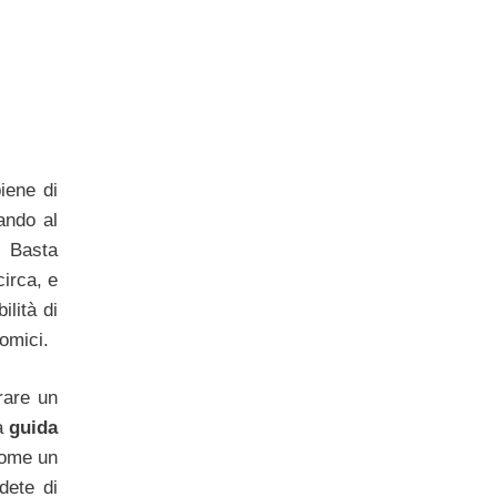
iene di
ando al
. Basta
irca, e
ilità di
nomici.
rare un
la
guida
 come un
dete di