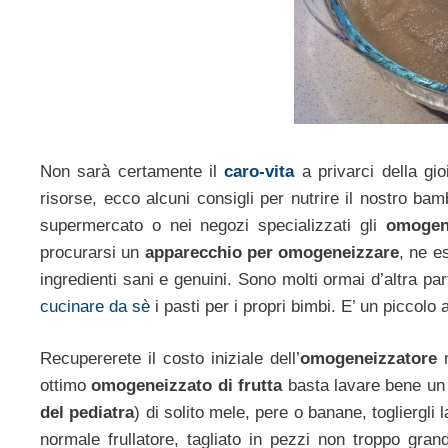
Non sarà certamente il
caro-vita
a privarci della gi
risorse, ecco alcuni consigli per nutrire il nostro ba
supermercato o nei negozi specializzati gli
omogene
procurarsi un
apparecchio per omogeneizzare
, ne e
ingredienti sani e genuini. Sono molti ormai d’altra par
cucinare da sè
i pasti per i propri bimbi. E’ un piccolo
Recupererete il costo iniziale dell’
omogeneizzatore
r
ottimo
omogeneizzato di frutta
basta lavare bene un f
del pediatra
) di solito mele, pere o banane, togliergl
normale frullatore, tagliato in pezzi non troppo gra