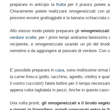
preparare in anticipo la
frutta
per il pranzo potete a
Chiaramente potete realizzare omogeneizzati con più
possono essere grattuggiate e la banana schiacciata c
Allo stesso modo potete preparare gli
omogeneizzati 
verdure scelte
, per i primi tempi andranno benissimo c
recipiente, e omogeneizzate usando un pò del brodo 
semolino o da aggiungere al passato di verdure. Con un
E’ possibile preparare in
casa
, sono moltissime ormai 
la carne fresca (pollo, tacchino, agnello, vitello) e qua
il vostro cucciolo!) fatela bollire per il tempo necessa
appena cotta tagliatela in pezzi. Anche in questo caso
Una volta pronti,
gli omogeneizzati e il brodo vege
e riposti in frigorifero, quindi consumati entro le 2