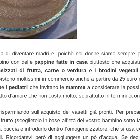
oia di diventare madri e, poichè noi donne siamo sempre p
mbino con delle
pappine fatte in casa
piuttosto che acquist
izzati di frutta, carne o verdura
e i
brodini vegetali
sistono moltissimi in commercio anche a partire da 25 euro c
te i
pediatri
che invitano le
mamme
a considerare la possib
 atto d’amore che non costa molto, soprattutto in termini eco
isparmiando sull’acquisto dei vasetti già pronti. Per prepa
rutto (sceglietelo in base all’età del vostro bambino sotto 
i la buccia e introdurlo dentro l’omogeneizzatore, che si usa
ndi. Ricordatevi però di aggiungere un pò d’acqua. Se deci