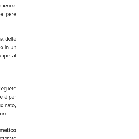
nerire.
 e pere
ua delle
do in un
appe al
cegliete
he è per
ucinato,
ore.
rmetico
affarate