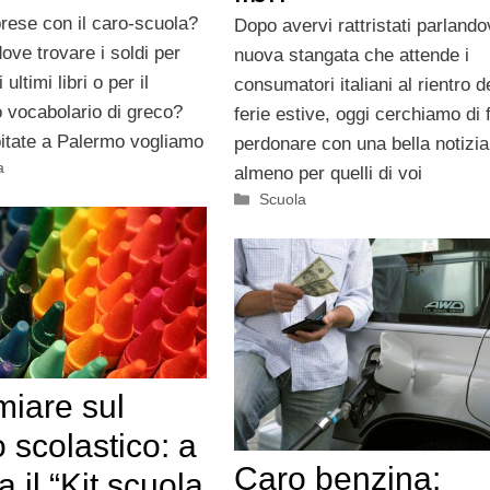
prese con il caro-scuola?
Dopo avervi rattristati parlando
ove trovare i soldi per
nuova stangata che attende i
 ultimi libri o per il
consumatori italiani al rientro d
 vocabolario di greco?
ferie estive, oggi cerchiamo di 
itate a Palermo vogliamo
perdonare con una bella notiz
a
almeno per quelli di voi
Categorie
Scuola
miare sul
 scolastico: a
Caro benzina:
 il “Kit scuola