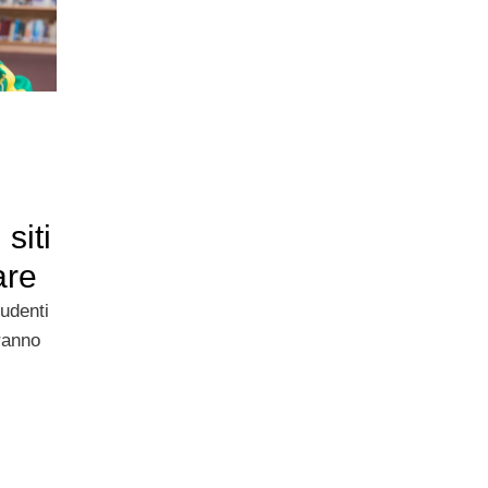
 siti
are
tudenti
ranno