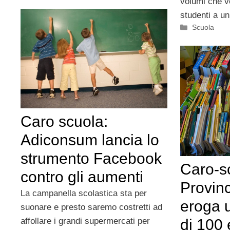
volumi che v
studenti a u
Categorie
Scuola
Caro scuola:
Adiconsum lancia lo
strumento Facebook
Caro-sc
contro gli aumenti
Provinc
La campanella scolastica sta per
eroga u
suonare e presto saremo costretti ad
di 100 
affollare i grandi supermercati per