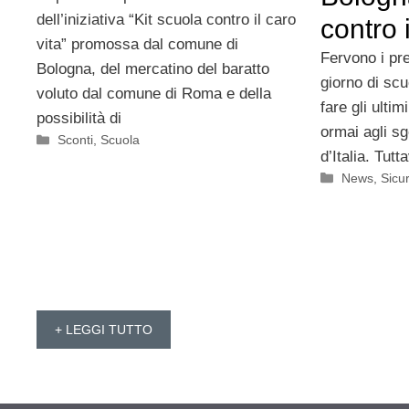
dell’iniziativa “Kit scuola contro il caro
contro i
vita” promossa dal comune di
Fervono i pre
Bologna, del mercatino del baratto
giorno di scu
voluto dal comune di Roma e della
fare gli ultim
possibilità di
ormai agli sg
Categorie
Sconti
,
Scuola
d’Italia. Tut
Categorie
News
,
Sicu
+ LEGGI TUTTO