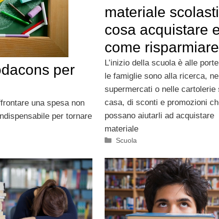
materiale scolast
cosa acquistare 
come risparmiare
L’inizio della scuola è alle porte
odacons per
le famiglie sono alla ricerca, ne
supermercati o nelle cartolerie 
casa, di sconti e promozioni c
affrontare una spesa non
possano aiutarli ad acquistare
 indispensabile per tornare
materiale
Categorie
Scuola