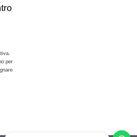
tro
tiva.
no per
agnare