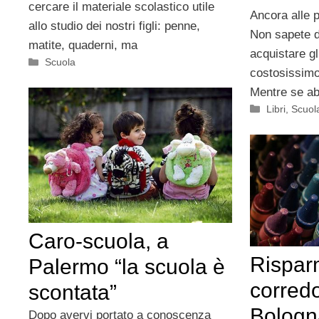
cercare il materiale scolastico utile
Ancora alle 
allo studio dei nostri figli: penne,
Non sapete d
matite, quaderni, ma
acquistare gli
Categorie
Scuola
costosissimo
Mentre se ab
Categorie
Libri
,
Scuol
Caro-scuola, a
Rispar
Palermo “la scuola è
corredo
scontata”
Bologna
Dopo avervi portato a conoscenza