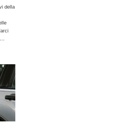
vi della
elle
farci
ia…