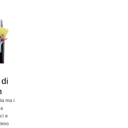
 di
n
la ma i
la
ci e
teso