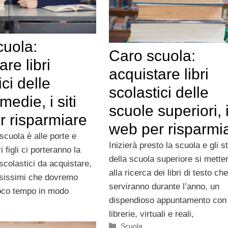
cuola:
Caro scuola:
are libri
acquistare libri
ici delle
scolastici delle
medie, i siti
scuole superiori, i
r risparmiare
web per risparmi
 scuola è alle porte e
Inizierà presto la scuola e gli s
i figli ci porteranno la
della scuola superiore si mette
i scolastici da acquistare,
alla ricerca dei libri di testo che
sissimi che dovremo
serviranno durante l’anno, un
poco tempo in modo
dispendioso appuntamento con
librerie, virtuali e reali,
Categorie
Scuola