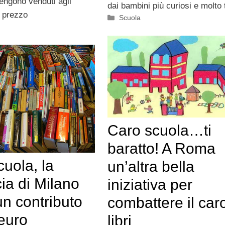
engono venduti agli
dai bambini più curiosi e molto
n prezzo
Categorie
Scuola
Caro scuola…ti
baratto! A Roma
uola, la
un’altra bella
ia di Milano
iniziativa per
n contributo
combattere il car
euro
libri