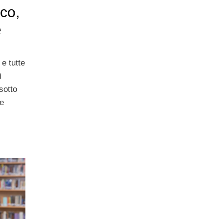
ico,
e
 e tutte
i
sotto
he