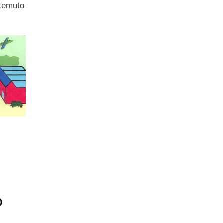
 temuto
o