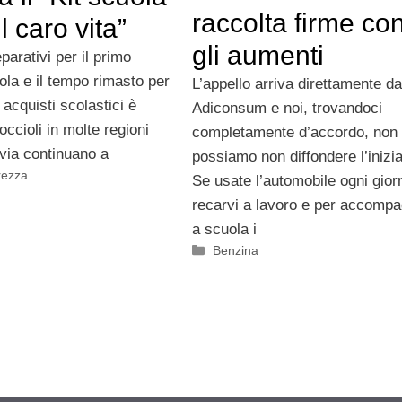
raccolta firme con
l caro vita”
gli aumenti
parativi per il primo
ola e il tempo rimasto per
L’appello arriva direttamente da
i acquisti scolastici è
Adiconsum e noi, trovandoci
occioli in molte regioni
completamente d’accordo, non
tavia continuano a
possiamo non diffondere l’inizia
rezza
Se usate l’automobile ogni gior
recarvi a lavoro e per accomp
a scuola i
Categorie
Benzina