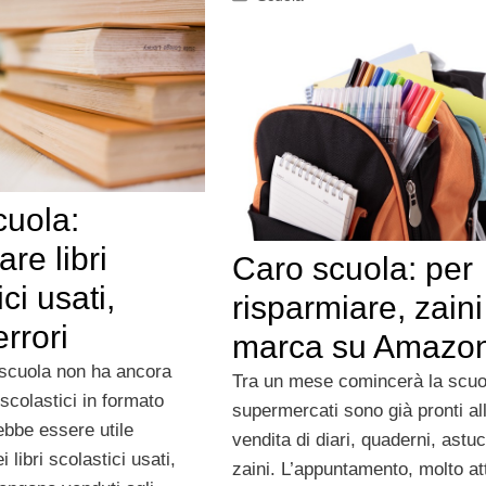
cuola:
are libri
Caro scuola: per
ci usati,
risparmiare, zaini
rrori
marca su Amazo
 scuola non ha ancora
Tra un mese comincerà la scuo
 scolastici in formato
supermercati sono già pronti al
rebbe essere utile
vendita di diari, quaderni, astuc
 libri scolastici usati,
zaini. L’appuntamento, molto at