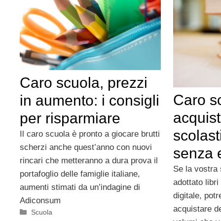
Caro scuola, prezzi
Caro s
in aumento: i consigli
acquist
per risparmiare
scolasti
Il caro scuola è pronto a giocare brutti
scherzi anche quest’anno con nuovi
senza e
rincari che metteranno a dura prova il
Se la vostra
portafoglio delle famiglie italiane,
adottato libri
aumenti stimati da un’indagine di
digitale, pot
Adiconsum
acquistare dei
Categorie
Scuola