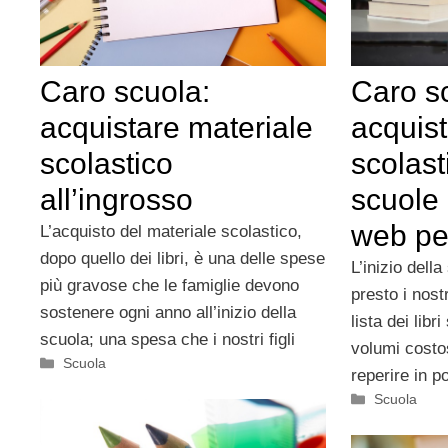
Caro scuola:
Caro s
acquistare materiale
acquist
scolastico
scolast
all’ingrosso
scuole 
web pe
L’acquisto del materiale scolastico,
dopo quello dei libri, è una delle spese
L’inizio della
più gravose che le famiglie devono
presto i nostr
sostenere ogni anno all’inizio della
lista dei libr
scuola; una spesa che i nostri figli
volumi costo
Categorie
Scuola
reperire in 
Categorie
Scuola