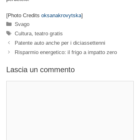
[Photo Credits
oksanakrovytska
]
Categorie
Svago
Tag
Cultura
,
teatro gratis
Patente auto anche per i diciassettenni
Risparmio energetico: il frigo a impatto zero
Lascia un commento
Commento