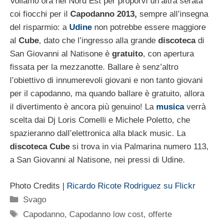
Voliamo ora nel Nord Est per proporvi un’altra serata
coi fiocchi per il
Capodanno 2013,
sempre all’insegna
del risparmio: a
Udine
non potrebbe essere maggiore
al
Cube
, dato che l’ingresso alla grande
discoteca
di
San Giovanni al Natisone è
gratuito
, con apertura
fissata per la mezzanotte. Ballare è senz’altro
l’obiettivo di innumerevoli giovani e non tanto giovani
per il capodanno, ma quando ballare è gratuito, allora
il divertimento è ancora più genuino! La
musica
verrà
scelta dai Dj Loris Comelli e Michele Poletto, che
spazieranno dall’elettronica alla black music. La
discoteca Cube
si trova in via Palmarina numero 113,
a San Giovanni al Natisone, nei pressi di Udine.
Photo Credits |
Ricardo Ricote Rodriguez su Flickr
Categorie
Svago
Tag
Capodanno
,
Capodanno low cost
,
offerte