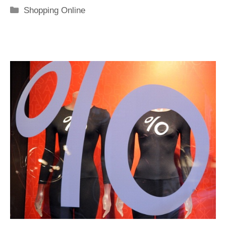
Categorie
Shopping Online