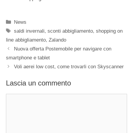
Categorie
News
Tag
saldi invernali
,
sconti abbigliamento
,
shopping on
line abbigliamento
,
Zalando
Nuova offerta Postemobile per navigare con
smartphone e tablet
Voli aerei low cost, come trovarli con Skyscanner
Lascia un commento
Commento