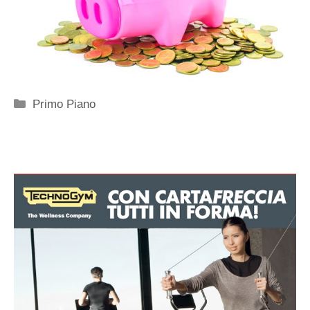
Categorie
Primo Piano