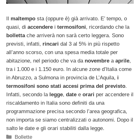
Il
maltempo
sta (oppure è) già arrivato. E’ tempo, o
quasi, di
accendere
i
termosifoni
, ricordando che la
bolletta
che arriverà non sarà certo leggera. Sono
previsti, infatti,
rincari
dal 3 al 5% in più rispetto
all’anno scorso, con una spesa media totale per
abitazione, nel periodo che va da
novembre
a
aprile
,
tra i 1.000 e i 1.150 euro. In alcune zone d’Italia come
in Abruzzo, a Sulmona in provincia de L’Aquila,
i
termosifoni sono stati accesi prima del previsto
.
Infatti, secondo la
legge
,
date
e
orari
per accendere il
riscaldamento in Italia sono definiti da una
programmazione precisa secondo l’area geografica,
non importa se siamo centralizzati o autonomi. Dopo il
salto le date e gli orari stabiliti dalla legge.
Categorie
Bollette