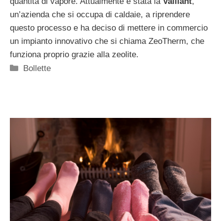
quantità di vapore. Attualmente é stata la
Vaillant
,
un’azienda che si occupa di caldaie, a riprendere
questo processo e ha deciso di mettere in commercio
un impianto innovativo che si chiama ZeoTherm, che
funziona proprio grazie alla zeolite.
Categorie
Bollette