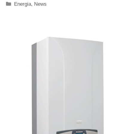
Categorie
Energia
,
News