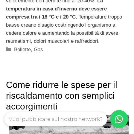
velocemente con perdite fino al 20-40%.
La
temperatura in casa d’inverno deve essere
compresa tra i 18 °C e i 20 °C.
Temperature troppo
basse creano disagio costringendo l’organismo a
cedere calore e aumentando la possibilità di avere
reumatismi, dolori muscolari e raffreddori.
Categorie
Bollette
,
Gas
Come ridurre le spese per il
riscaldamento con semplici
accorgimenti
Vuoi pubblicare sul nostro network?