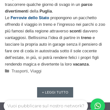
trascorrere qualche giorno di svago in un
parco
divertimenti
della
Puglia
.
Le
Ferrovie dello Stato
propongono un pacchetto
offrendo il viaggio in treno e l’ingresso nei parchi o zoo
più famosi della regione attraverso
sconti
davvero
vantaggiosi. Bellissima l’idea di partire in
treno
e
lasciare la propria auto in garage senza il pensiero di
fare ore di coda in autostrada sotto il sole cocente
dell’estate, in più, si potrà rendere felici i propri figli
rendendo magica e divertente la loro
vacanza
.
Categorie
Trasporti
,
Viaggi
+ LEGGI TUTTO
Vuoi pubblicare sul nostro network?