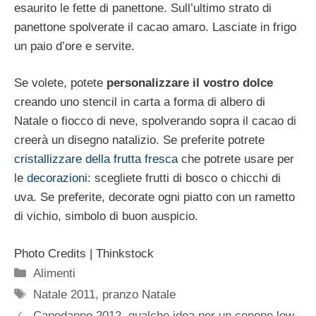
esaurito le fette di panettone. Sull’ultimo strato di
panettone spolverate il cacao amaro. Lasciate in frigo
un paio d’ore e servite.
Se volete, potete
personalizzare il vostro dolce
creando uno stencil in carta a forma di albero di
Natale o fiocco di neve, spolverando sopra il cacao di
creerà un disegno natalizio. Se preferite potrete
cristallizzare della frutta fresca
che potrete usare per
le
decorazioni
: scegliete frutti di bosco o chicchi di
uva. Se preferite, decorate ogni piatto con un rametto
di vichio, simbolo di buon auspicio.
Photo Credits | Thinkstock
Categorie
Alimenti
Tag
Natale 2011
,
pranzo Natale
Capodanno 2012, qualche idea per un cenone low