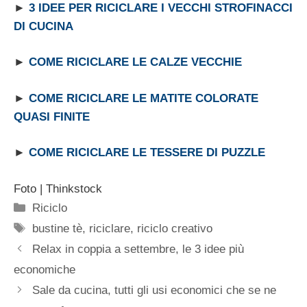
►
3 IDEE PER RICICLARE I VECCHI STROFINACCI
DI CUCINA
►
COME RICICLARE LE CALZE VECCHIE
►
COME RICICLARE LE MATITE COLORATE
QUASI FINITE
►
COME RICICLARE LE TESSERE DI PUZZLE
Foto | Thinkstock
Categorie
Riciclo
Tag
bustine tè
,
riciclare
,
riciclo creativo
Relax in coppia a settembre, le 3 idee più
economiche
Sale da cucina, tutti gli usi economici che se ne