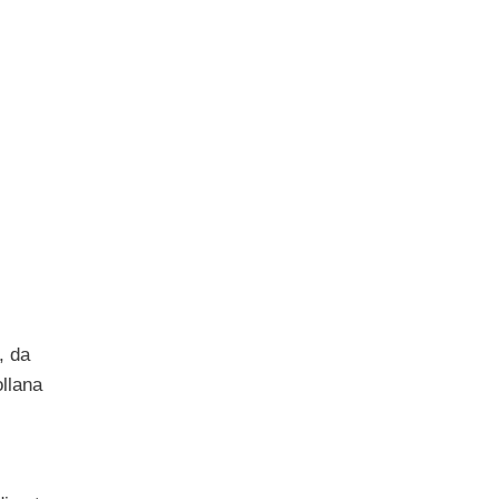
, da
ollana