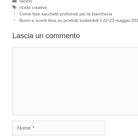
Categorie
Riciclo
Tag
riciclo creativo
Come fare sacchetti profumati per la biancheria
Buoni e sconti Ikea su prodotti sostenibili il 22-23 maggio 20
Lascia un commento
Commento
Nome