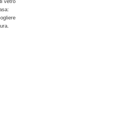
di vetro
asa:
ogliere
ura.