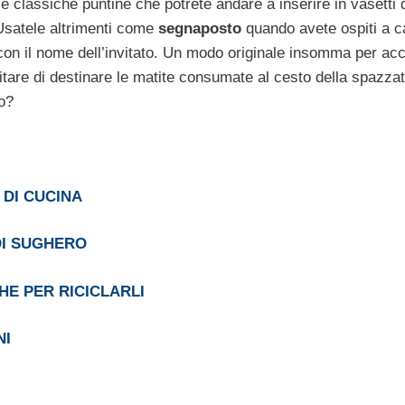
le classiche puntine che potrete andare a inserire in vasetti 
! Usatele altrimenti come
segnaposto
quando avete ospiti a c
 con il nome dell’invitato. Un modo originale insomma per acc
vitare di destinare le matite consumate al cesto della spazzat
o?
 DI CUCINA
DI SUGHERO
HE PER RICICLARLI
NI