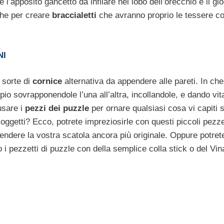
e l’apposito gancetto da infilare nel lobo dell’orecchio e il gi
che per creare
braccialetti
che avranno proprio le tessere 
NI
 sorte di
cornice
alternativa da appendere alle pareti. In ch
pio sovrapponendole l’una all’altra, incollandole, e dando vit
usare i
pezzi dei puzzle
per ornare qualsiasi cosa vi capiti s
oggetti? Ecco, potrete impreziosirle con questi piccoli pezze
 rendere la vostra scatola ancora più originale. Oppure potret
o i pezzetti di puzzle con della semplice colla stick o del Vina