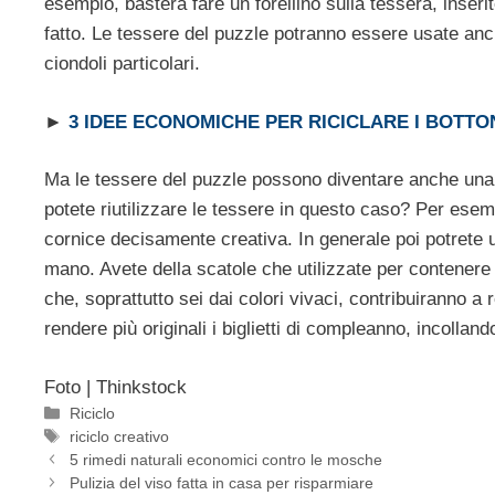
esempio, basterà fare un forellino sulla tessera, inserit
fatto. Le tessere del puzzle potranno essere usate an
ciondoli particolari.
►
3 IDEE ECONOMICHE PER RICICLARE I BOTTO
Ma le tessere del puzzle possono diventare anche una
potete riutilizzare le tessere in questo caso? Per esem
cornice decisamente creativa. In generale poi potrete 
mano. Avete della scatole che utilizzate per contenere 
che, soprattutto sei dai colori vivaci, contribuiranno a
rendere più originali i biglietti di compleanno, incolland
Foto | Thinkstock
Categorie
Riciclo
Tag
riciclo creativo
5 rimedi naturali economici contro le mosche
Pulizia del viso fatta in casa per risparmiare