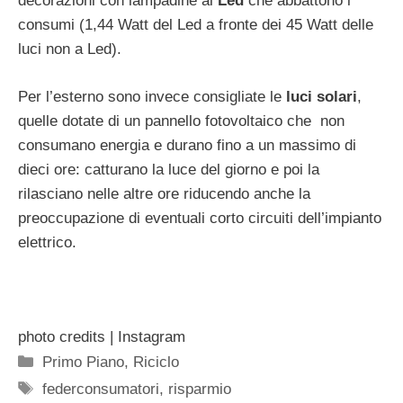
decorazioni con lampadine al
Led
che abbattono i
consumi (1,44 Watt del Led a fronte dei 45 Watt delle
luci non a Led).
Per l’esterno sono invece consigliate le
luci solari
,
quelle dotate di un pannello fotovoltaico che non
consumano energia e durano fino a un massimo di
dieci ore: catturano la luce del giorno e poi la
rilasciano nelle altre ore riducendo anche la
preoccupazione di eventuali corto circuiti dell’impianto
elettrico.
photo credits | Instagram
Categorie
Primo Piano
,
Riciclo
Tag
federconsumatori
,
risparmio