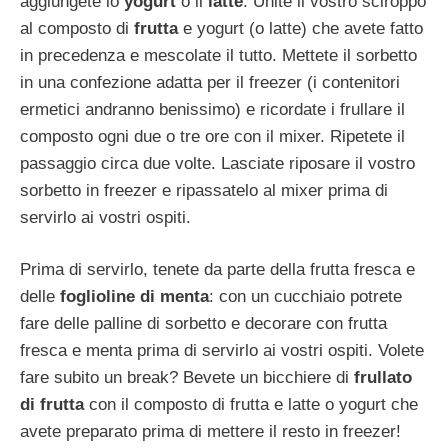
aggiungete lo
yogurt
o il
latte
. Unite il vostro sciroppo
al composto di
frutta
e yogurt (o latte) che avete fatto
in precedenza e mescolate il tutto. Mettete il sorbetto
in una confezione adatta per il freezer (i contenitori
ermetici andranno benissimo) e ricordate i frullare il
composto ogni due o tre ore con il mixer. Ripetete il
passaggio circa due volte. Lasciate riposare il vostro
sorbetto in freezer e ripassatelo al mixer prima di
servirlo ai vostri ospiti.
Prima di servirlo, tenete da parte della frutta fresca e
delle
foglioline di menta
: con un cucchiaio potrete
fare delle palline di sorbetto e decorare con frutta
fresca e menta prima di servirlo ai vostri ospiti. Volete
fare subito un break? Bevete un bicchiere di
frullato
di frutta
con il composto di frutta e latte o yogurt che
avete preparato prima di mettere il resto in freezer!