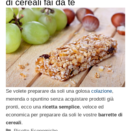
di cereali fai da te
Se volete preparare da soli una golosa
colazione
,
merenda o spuntino senza acquistare prodotti già
pronti, ecco una
ricetta semplice
, veloce ed
economica per preparare da soli le vostre
barrette di
cereali
.
Categorie
Ricette Economiche