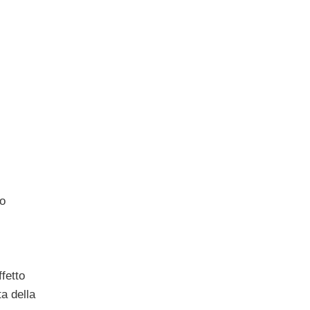
so
fetto
ta della