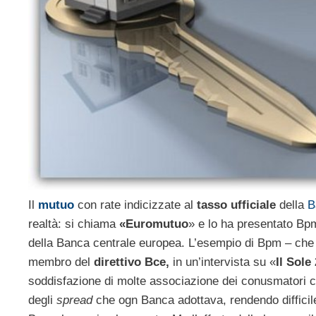
Il
mutuo
con rate indicizzate al
tasso ufficiale
della
B
realtà: si chiama
«Euromutuo
» e lo ha presentato Bpm
della Banca centrale europea. L’esempio di Bpm – che 
membro del
direttivo Bce,
in un’intervista su «
Il Sole
soddisfazione di molte associazione dei conusmatori c
degli
spread
che ogn Banca adottava, rendendo difficile p