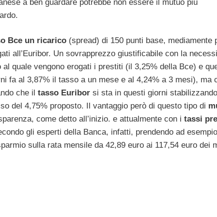
lanese a ben guardare potrebbe non essere il mutuo più
ardo.
so Bce un ricarico
(spread) di 150 punti base, mediamente 
egati all’Euribor. Un sovrapprezzo giustificabile con la necess
o al quale vengono erogati i prestiti (il 3,25% della Bce) e que
orni fa al 3,87% il tasso a un mese e al 4,24% a 3 mesi), ma 
rando che il
tasso Euribor
si sta in questi giorni stabilizzand
o del 4,75% proposto. Il vantaggio però di questo tipo di
m
sparenza, come detto all’inizio. e attualmente con i
tassi pr
condo gli esperti della Banca, infatti, prendendo ad esempi
risparmio sulla rata mensile da 42,89 euro ai 117,54 euro dei