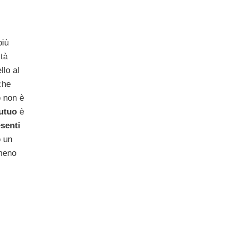
più
ità
llo al
che
o non è
utuo
è
esenti
o un
 meno