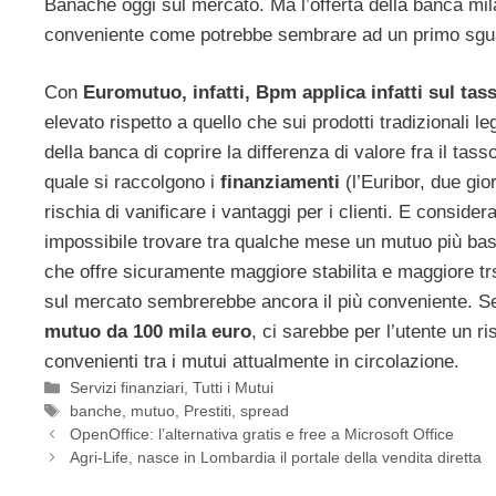
Banache oggi sul mercato. Ma l’offerta della banca mi
conveniente come potrebbe sembrare ad un primo sgu
Con
Euromutuo, infatti, Bpm applica infatti sul tas
elevato rispetto a quello che sui prodotti tradizionali l
della banca di coprire la differenza di valore fra il tass
quale si raccolgono i
finanziamenti
(l’Euribor, due gi
rischia di vanificare i vantaggi per i clienti. E conside
impossibile trovare tra qualche mese un mutuo più bass
che offre sicuramente maggiore stabilita e maggiore tr
sul mercato sembrerebbe ancora il più conveniente. Se
mutuo da 100 mila euro
, ci sarebbe per l’utente un 
convenienti tra i mutui attualmente in circolazione.
Categorie
Servizi finanziari
,
Tutti i Mutui
Tag
banche
,
mutuo
,
Prestiti
,
spread
OpenOffice: l’alternativa gratis e free a Microsoft Office
Agri-Life, nasce in Lombardia il portale della vendita diretta