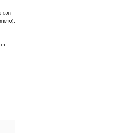
re con
o meno).
 in