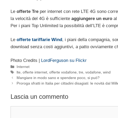
Le
offerte Tre
per internet con rete LTE 4G sono correlat
la velocità del 4G è sufficiente
aggiungere un euro
al 
Per i piani Top Unlimited la possibilità dell’LTE è comp
Le
offerte tariffarie Wind
, i piani della compagnia, son
download senza costi aggiuntivi, a patto ovviamente che
Photo Credits |
LordFerguson su Flickr
Categorie
Internet
Tag
lte
,
offerte internet
,
offerte vodafone
,
tre
,
vodafone
,
wind
Mangiare in modo sano e spendere poco, si può?
Proroga sfratti in Italia per cittadini disagiati: le novità dal Mi
Lascia un commento
Commento