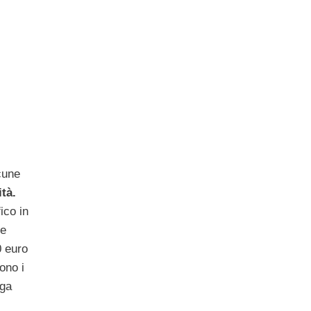
cune
tà.
ico in
ce
0 euro
ono i
iga