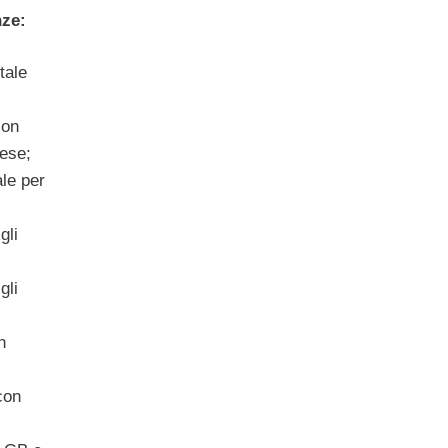
nze:
tale
con
mese;
ale per
gli
gli
n
con