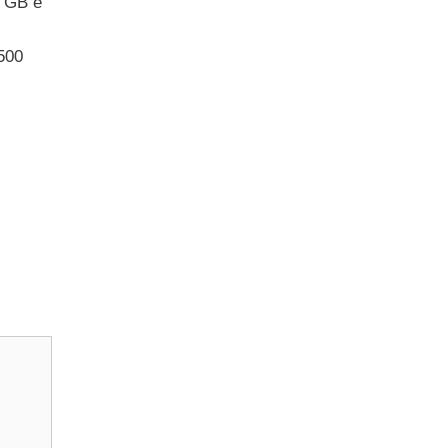
1 GB e
 500