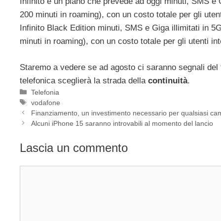
Infinito è un piano che prevede ad oggi minuti, SMS e 
200 minuti in roaming), con un costo totale per gli ute
Infinito Black Edition minuti, SMS e Giga illimitati in
minuti in roaming), con un costo totale per gli utenti 
Staremo a vedere se ad agosto ci saranno segnali del 
telefonica sceglierà la strada della
continuità
.
Categorie
Telefonia
Tag
vodafone
Finanziamento, un investimento necessario per qualsiasi c
Alcuni iPhone 15 saranno introvabili al momento del lancio
Lascia un commento
Commento