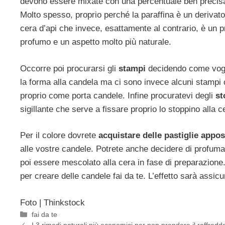
devono essere mixate con una percentuale ben precisa 
Molto spesso, proprio perché la paraffina è un derivato
cera d’api che invece, esattamente al contrario, è un p
profumo e un aspetto molto più naturale.
Occorre poi procurarsi gli
stampi
decidendo come vogli
la forma alla candela ma ci sono invece alcuni stamp
proprio come porta candele. Infine procuratevi degli
st
sigillante che serve a fissare proprio lo stoppino alla c
Per il colore dovrete
acquistare delle pastiglie appos
alle vostre candele. Potrete anche decidere di profu
poi essere mescolato alla cera in fase di preparazione
per creare delle candele fai da te. L’effetto sarà assicu
Foto | Thinkstock
Categorie
fai da te
I 3 rimedi naturali più economici per non prendere il raffredd