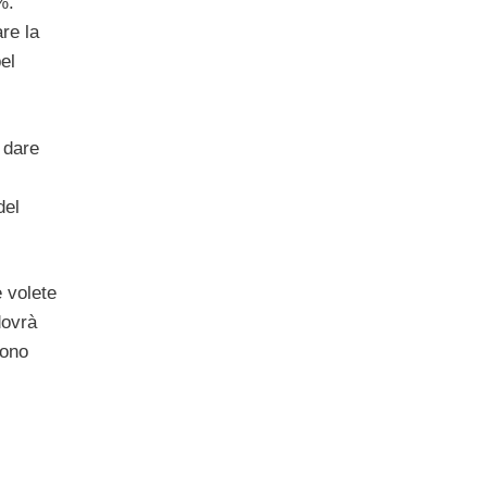
%.
re la
el
 dare
del
 volete
ovrà
rono