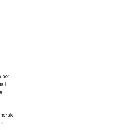
o per
ali
he
enerale
ze