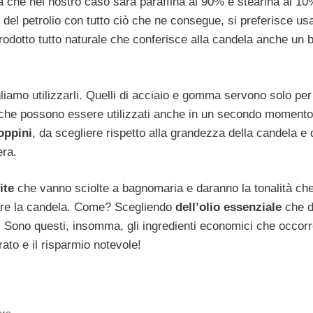
che nel nostro caso sarà paraffina al 90% e stearina al 10
 del petrolio con tutto ciò che ne consegue, si preferisce usa
rodotto tutto naturale che conferisce alla candela anche un b
amo utilizzarli. Quelli di acciaio e gomma servono solo per
i che possono essere utilizzati anche in un secondo momento
oppini
, da scegliere rispetto alla grandezza della candela e 
era.
ite
che vanno sciolte a bagnomaria e daranno la tonalità che
mare la candela. Come? Scegliendo
dell’olio essenziale
che d
. Sono questi, insomma, gli ingredienti economici che occor
rato e il risparmio notevole!
ore